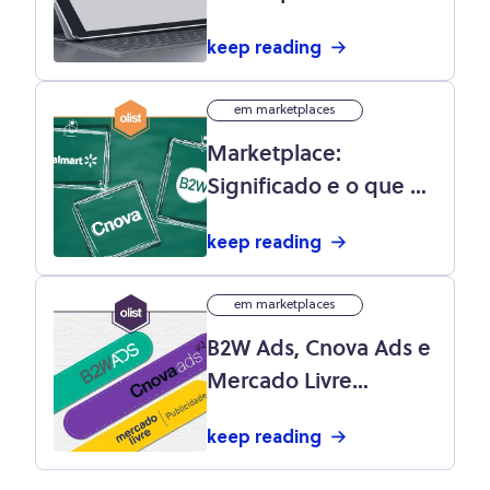
Varejo?
keep reading
em marketplaces
Marketplace:
Significado e o que é
B2W, Cnova, GFG e
keep reading
Walmart?
em marketplaces
B2W Ads, Cnova Ads e
Mercado Livre
Publicidade: como
keep reading
funcionam?