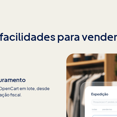
facilidades para vende
aturamento
o OpenCart em lote, desde
ção fiscal.