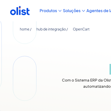
Produtos
Soluções
Agentes de I
home /
hub de integração /
OpenCart
Com o Sistema ERP da Olist
automatizando o