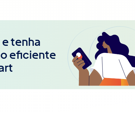
 e tenha
o eficiente
art