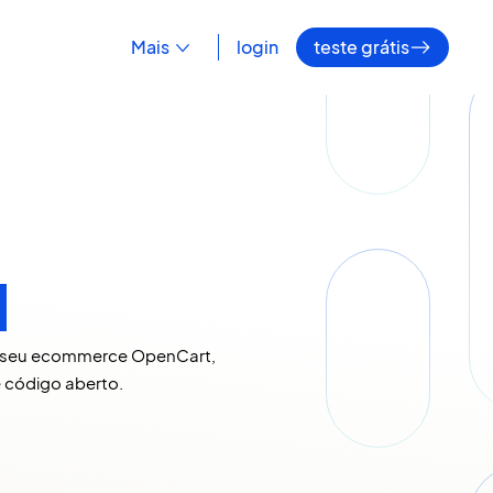
Mais
login
teste grátis
t
o seu ecommerce OpenCart, 
e código aberto.