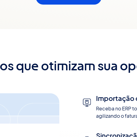
os que otimizam sua o
Importação 
Receba no ERP tod
agilizando o fatu
Sincronizaç