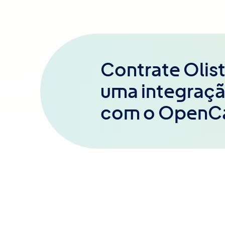
Contrate Olist
uma integraçã
com o OpenC