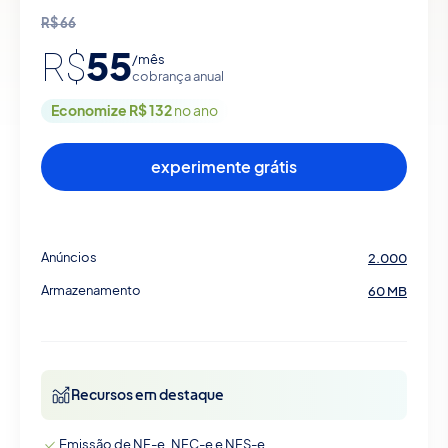
R$
66
55
R$
/mês
cobrança anual
Economize R$ 132
no ano
experimente grátis
Anúncios
2.000
Armazenamento
60 MB
Recursos em destaque
Emissão de NF-e, NFC-e e NFS-e