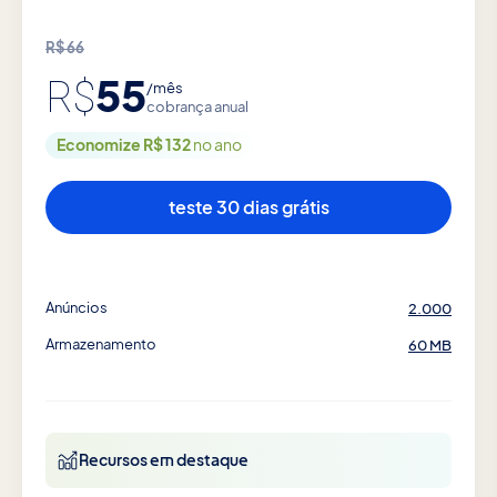
R$
66
55
R$
/mês
cobrança anual
Economize R$ 132
no ano
teste 30 dias grátis
Anúncios
2.000
Armazenamento
60 MB
Recursos em destaque