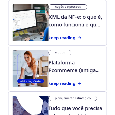
negócio e pessoas
XML da NF-e: o que é,
como funciona e qual
sua importância?
keep reading
artigos
Plataforma
Ecommerce (antiga
Vnda) e Sistema ERP
keep reading
da Olist (antigo Tiny):
parceria de resultado
planejamento estratégico
para o seu e-
Tudo que você precisa
commerce