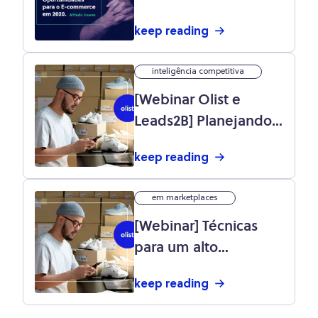
2020: webinar com
keep reading
Alfredo Soares!
inteligência competitiva
[Webinar Olist e
Leads2B] Planejando
sua Black Friday B2B
keep reading
em marketplaces
[Webinar] Técnicas
para um alto
desempenho nos
keep reading
marketplaces