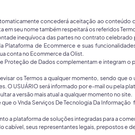
automaticamente concederá aceitação ao conteúdo 
onta em seu nome também respeitará os referidos Term
 vontade inequívoca das partes no contrato celebrado
 da Plataforma de Ecommerce e suas funcionalidade
sua conta no Ecommerce da Olist.
e Proteção de Dados complementam e integram o pr
 revisar os Termos a qualquer momento, sendo que 
s. O USUÁRIO será informado por e-mail ou pela plat
tar a versão mais atual a qualquer momento no site.
 que o Vnda Serviços De Tecnologia Da Informação f
nto a plataforma de soluções integradas para a comer
 cabível, seus representantes legais, prepostos e de