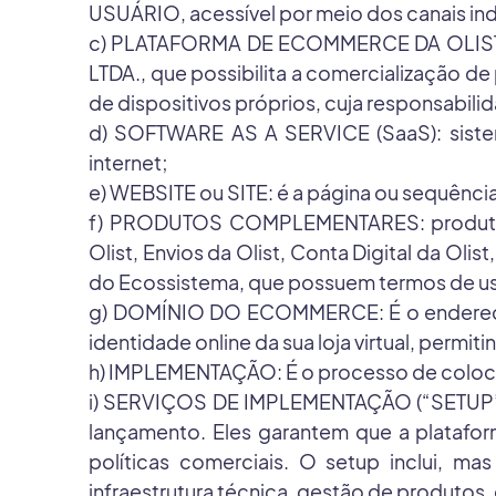
USUÁRIO, acessível por meio dos canais indi
c) PLATAFORMA DE ECOMMERCE DA OLIST: 
LTDA., que possibilita a comercialização 
de dispositivos próprios, cuja responsabil
d) SOFTWARE AS A SERVICE (SaaS): siste
internet;
e) WEBSITE ou SITE: é a página ou sequência
f) PRODUTOS COMPLEMENTARES: produtos e
Olist, Envios da Olist, Conta Digital da Ol
do Ecossistema, que possuem termos de us
g) DOMÍNIO DO ECOMMERCE: É o endereço e
identidade online da sua loja virtual, perm
h) IMPLEMENTAÇÃO: É o processo de colocar u
i) SERVIÇOS DE IMPLEMENTAÇÃO (“SETUP”): R
lançamento. Eles garantem que a platafor
políticas comerciais. O setup inclui, ma
infraestrutura técnica, gestão de produtos, 