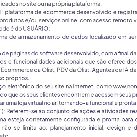
cados no site ou na própria plataforma.
plataforma de ecommerce desenvolvido e regist
de produtos e/ou serviços online, com acesso remoto 
idade é do USUÁRIO;
ma de armazenamento de dados localizado em servi
 de páginas do software desenvolvido, com a finalida
 funcionalidades adicionais que são oferecidos 
ist, Ecommerce da Olist, PDV da Olist, Agentes de IA d
o próprios.
letrônico do seu site na internet, como www.nome
itindo que os seus clientes encontrem e acessem seus p
ma loja virtual no ar, tornando-a funcional e pronta 
eferem-se ao conjunto de ações e atividades realiz
ma esteja corretamente configurada e pronta para 
s não se limita ao: planejamento inicial, design e
etc.